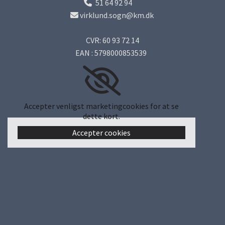
51 64 92 94

virklund.sogn@km.dk

CVR: 60 93 72 14
EAN : 5798000853539
Accepter venligst marketingcookies for at se
dette kort.
Accepter cookies