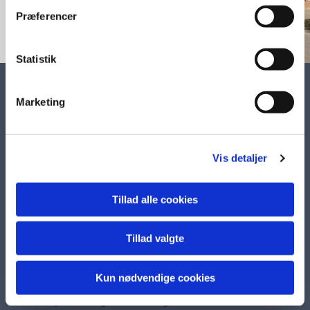
Præferencer
Statistik
VIRKLUND KIRKE
Marketing
Vesterlundvej 10, 8600 Silkeborg

51 64 92 94
Vis detaljer

virklund.sogn@km.dk

Tillad alle cookies
CVR: 60 93 72 14
EAN : 5798000853539
Tillad valgte
Kun nødvendige cookies
Accepter venligst marketingcookies for at se