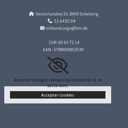
Vesterlundvej 10, 8600 Silkeborg

51 64 92 94

virklund.sogn@km.dk

CVR: 60 93 72 14
EAN : 5798000853539
Accepter venligst marketingcookies for at se
dette kort.
Accepter cookies