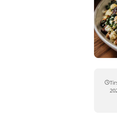
Ti
202