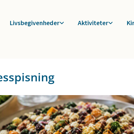
Livsbegivenheder
Aktiviteter
Ki
esspisning