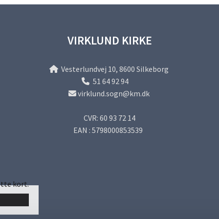
VIRKLUND KIRKE
Vesterlundvej 10, 8600 Silkeborg

51 64 92 94

virklund.sogn@km.dk

CVR: 60 93 72 14
EAN : 5798000853539
tte kort.