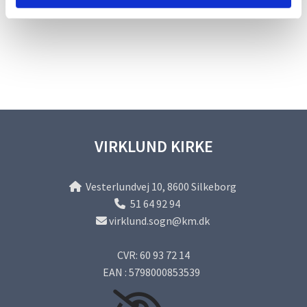
VIRKLUND KIRKE
Vesterlundvej 10, 8600 Silkeborg

51 64 92 94

virklund.sogn@km.dk

CVR: 60 93 72 14
EAN : 5798000853539