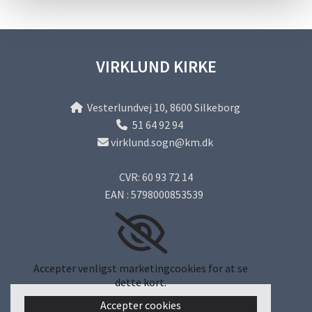
VIRKLUND KIRKE
Vesterlundvej 10, 8600 Silkeborg

51 64 92 94

virklund.sogn@km.dk

CVR: 60 93 72 14
EAN : 5798000853539
Accepter venligst marketingcookies for at se
dette kort.
Accepter cookies