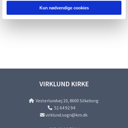
Kun nødvendige cookies
VIRKLUND KIRKE
Vesterlundvej 10, 8600 Silkeborg

51 64 92 94

virklund.sogn@km.dk
