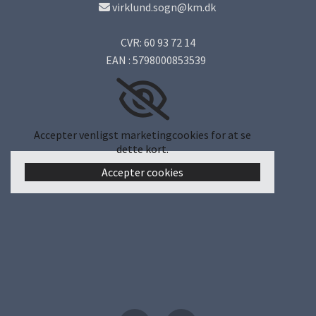
virklund.sogn@km.dk

CVR: 60 93 72 14
EAN : 5798000853539
Accepter venligst marketingcookies for at se
dette kort.
Accepter cookies