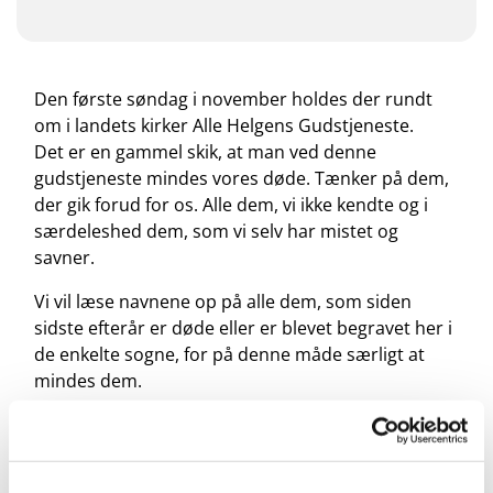
Den første søndag i november holdes der rundt
om i landets kirker Alle Helgens Gudstjeneste.
Det er en gammel skik, at man ved denne
gudstjeneste mindes vores døde. Tænker på dem,
der gik forud for os. Alle dem, vi ikke kendte og i
særdeleshed dem, som vi selv har mistet og
savner.
Vi vil læse navnene op på alle dem, som siden
sidste efterår er døde eller er blevet begravet her i
de enkelte sogne, for på denne måde særligt at
mindes dem.
Der er tale om en stille og stemningsfuld
gudstjeneste, hvor der veksles mellem salmer,
musikalske indslag og læsninger, bøn og