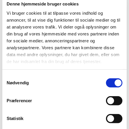
prædiken.
Denne hjemmeside bruger cookies
Vi bruger cookies til at tilpasse vores indhold og
Efter gudstjenesten er der kirkekaffe i våbenhuset.
annoncer, til at vise dig funktioner til sociale medier og til
Med venlig hilsen
at analysere vores trafik. Vi deler også oplysninger om
din brug af vores hjemmeside med vores partnere inden
Inge Røndal, sognepræst, Bryrup-Vinding-Vrads
for sociale medier, annonceringspartnere og
sogne
analysepartnere. Vores partnere kan kombinere disse
data med andre oplysninger, du har givet dem, eller som
de har indsamlet fra din brug af deres tjenester.
Samtykkevalg
Nødvendig
Præferencer
Statistik