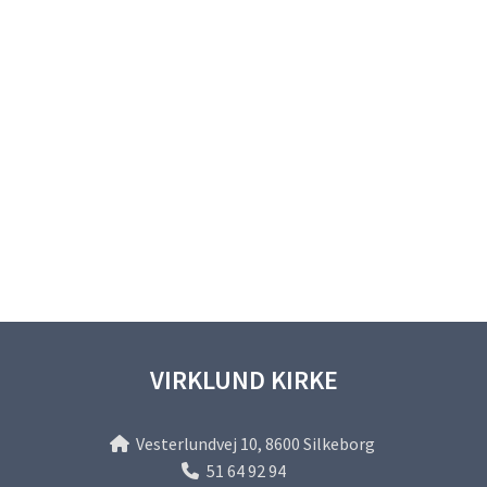
VIRKLUND KIRKE
Vesterlundvej 10, 8600 Silkeborg

51 64 92 94
