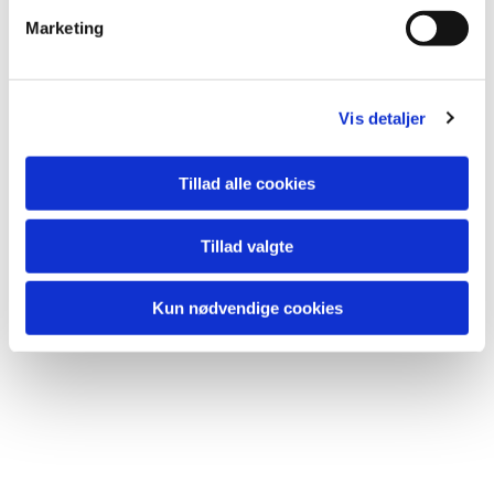
Marketing
Vis detaljer
Du vil måske også kunne
Tillad alle cookies
lide...
Tillad valgte
Kun nødvendige cookies