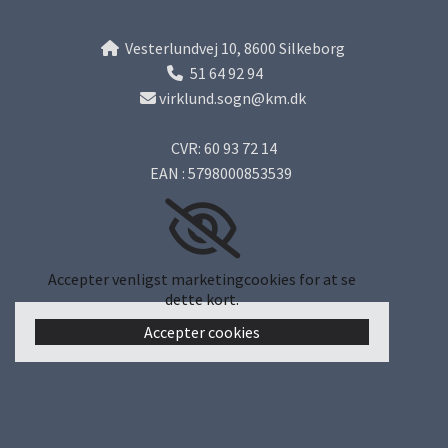
Vesterlundvej 10, 8600 Silkeborg

51 64 92 94

virklund.sogn@km.dk

CVR: 60 93 72 14
EAN : 5798000853539
Accepter venligst marketingcookies for at se
dette kort.
Accepter cookies