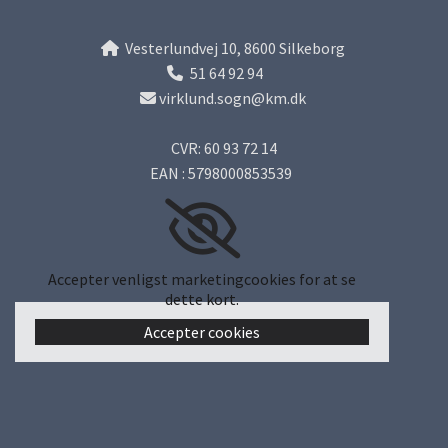
Vesterlundvej 10, 8600 Silkeborg

51 64 92 94

virklund.sogn@km.dk

CVR: 60 93 72 14
EAN : 5798000853539
Accepter venligst marketingcookies for at se
dette kort.
Accepter cookies