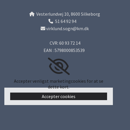
Vesterlundvej 10, 8600 Silkeborg

51 64 92 94

virklund.sogn@km.dk

CVR: 60 93 72 14
EAN : 5798000853539
Accepter venligst marketingcookies for at se
dette kort.
Accepter cookies