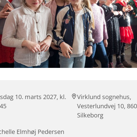
dag 10. marts 2027, kl.
Virklund sognehus,
:45
Vesterlundvej 10, 86
Silkeborg
chelle Elmhøj Pedersen