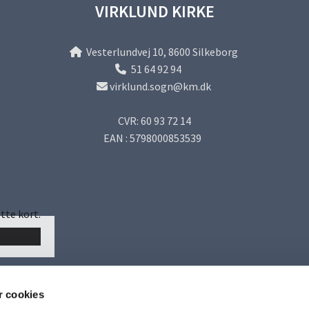
VIRKLUND KIRKE
Vesterlundvej 10, 8600 Silkeborg

51 64 92 94

virklund.sogn@km.dk

CVR: 60 93 72 14
EAN : 5798000853539
tte kort.
 cookies