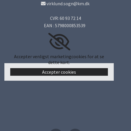
virklund.sogn@km.dk

CVR: 60 93 72 14
EAN : 5798000853539
Accepter venligst marketingcookies for at se
dette kort.
Accepter cookies