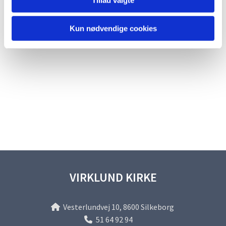
Kun nødvendige cookies
VIRKLUND KIRKE
Vesterlundvej 10, 8600 Silkeborg

51 64 92 94
