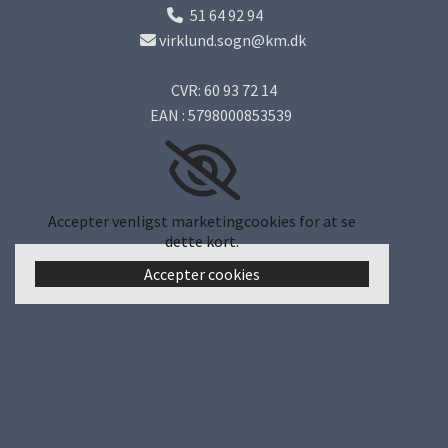
51 64 92 94

virklund.sogn@km.dk

CVR: 60 93 72 14
EAN : 5798000853539
Accepter venligst marketingcookies for at se
dette kort.
Accepter cookies