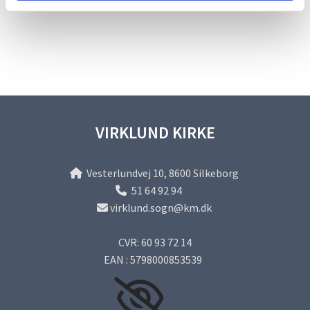
VIRKLUND KIRKE
Vesterlundvej 10, 8600 Silkeborg

51 64 92 94

virklund.sogn@km.dk

CVR: 60 93 72 14
EAN : 5798000853539