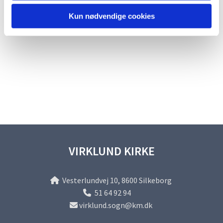
Kun nødvendige cookies
VIRKLUND KIRKE
Vesterlundvej 10, 8600 Silkeborg

51 64 92 94

virklund.sogn@km.dk
