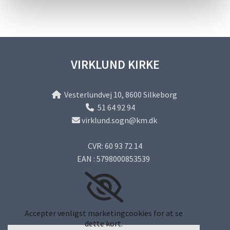
VIRKLUND KIRKE
Vesterlundvej 10, 8600 Silkeborg

51 64 92 94

virklund.sogn@km.dk

CVR: 60 93 72 14
EAN : 5798000853539
Accepter venligst marketingcookies for at se
dette kort.