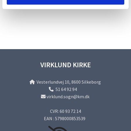
VIRKLUND KIRKE
Vesterlundvej 10, 8600 Silkeborg

51 64 92 94

virklund.sogn@km.dk

CVR: 60 93 72 14
EAN : 5798000853539