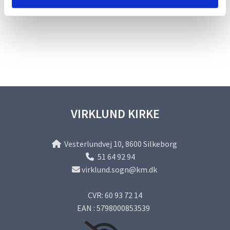
VIRKLUND KIRKE
Vesterlundvej 10, 8600 Silkeborg

51 64 92 94

virklund.sogn@km.dk

CVR: 60 93 72 14
EAN : 5798000853539