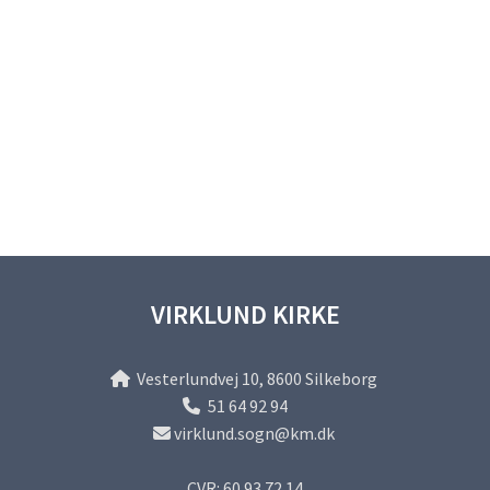
VIRKLUND KIRKE
Vesterlundvej 10, 8600 Silkeborg

51 64 92 94

virklund.sogn@km.dk

CVR: 60 93 72 14