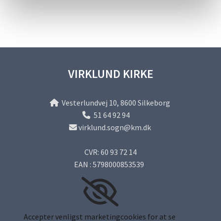
VIRKLUND KIRKE
Vesterlundvej 10, 8600 Silkeborg

51 64 92 94

virklund.sogn@km.dk

CVR: 60 93 72 14
EAN : 5798000853539
Accepter venligst marketingcookies for at se