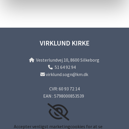
VIRKLUND KIRKE
Vesterlundvej 10, 8600 Silkeborg

51 64 92 94

virklund.sogn@km.dk

CVR: 60 93 72 14
EAN : 5798000853539
Accepter venligst marketingcookies for at se