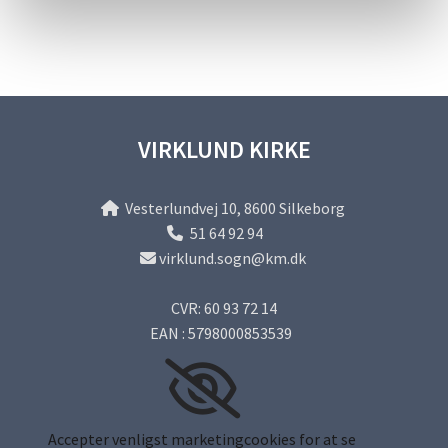
VIRKLUND KIRKE
Vesterlundvej 10, 8600 Silkeborg

51 64 92 94

virklund.sogn@km.dk

CVR: 60 93 72 14
EAN : 5798000853539
Accepter venligst marketingcookies for at se