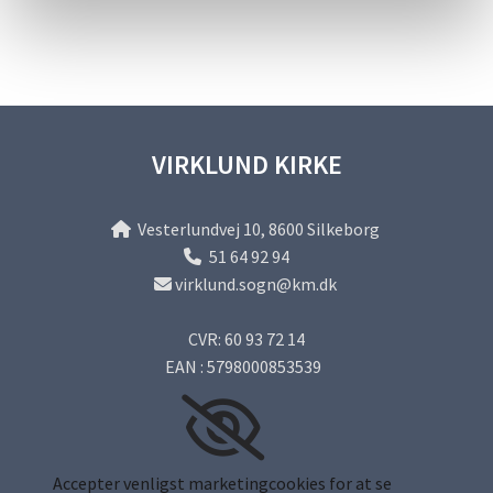
VIRKLUND KIRKE
Vesterlundvej 10, 8600 Silkeborg

51 64 92 94

virklund.sogn@km.dk

CVR: 60 93 72 14
EAN : 5798000853539
Accepter venligst marketingcookies for at se