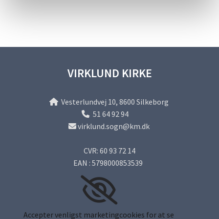
VIRKLUND KIRKE
Vesterlundvej 10, 8600 Silkeborg

51 64 92 94

virklund.sogn@km.dk

CVR: 60 93 72 14
EAN : 5798000853539
Accepter venligst marketingcookies for at se