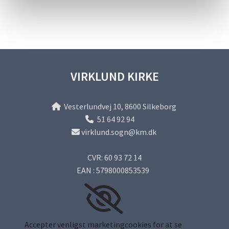
VIRKLUND KIRKE
Vesterlundvej 10, 8600 Silkeborg

51 64 92 94

virklund.sogn@km.dk

CVR: 60 93 72 14
EAN : 5798000853539
Accepter venligst marketingcookies for at se