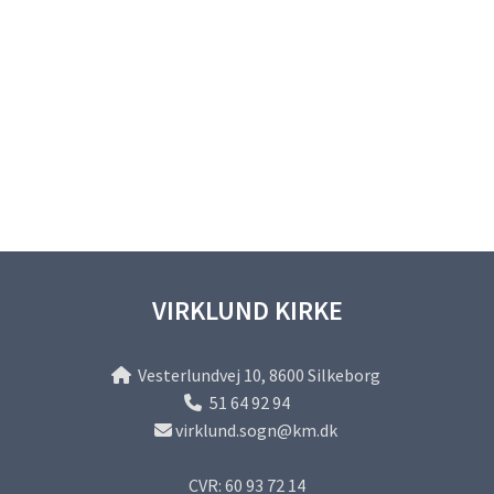
VIRKLUND KIRKE
Vesterlundvej 10, 8600 Silkeborg

51 64 92 94

virklund.sogn@km.dk

CVR: 60 93 72 14