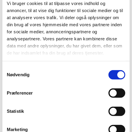
Vi bruger cookies til at tilpasse vores indhold og
Uffe Holmsgaard Eriksen: Cittern, mandolin, guitar
annoncer, til at vise dig funktioner til sociale medier og til
Jesper Bylling: bas
at analysere vores trafik. Vi deler også oplysninger om
Rune Eyermann: trommer
din brug af vores hjemmeside med vores partnere inden
Anne Odgård: vokal og flygelhorn
for sociale medier, annonceringspartnere og
analysepartnere. Vores partnere kan kombinere disse
data med andre oplysninger, du har givet dem, eller som
de har indsamlet fra din brug af deres tjenester.
Samtykkevalg
Nødvendig
Præferencer
Statistik
Marketing