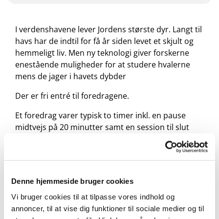
I verdenshavene lever Jordens største dyr. Langt til
havs har de indtil for få år siden levet et skjult og
hemmeligt liv. Men ny teknologi giver forskerne
enestående muligheder for at studere hvalerne
mens de jager i havets dybder
Der er fri entré til foredragene.
Et foredrag varer typisk to timer inkl. en pause
midtvejs på 20 minutter samt en session til slut
hvor forelæseren svarer på udvalgte spørgsmål
indsendt af publikum under foredraget via SMS og
Twitter. Nogle forelæsere svarer tilmed
efterfølgende
skriftligt på de spørgsmål
som der
Denne hjemmeside bruger cookies
ikke var tid til at besvare under foredraget.
Vi bruger cookies til at tilpasse vores indhold og
annoncer, til at vise dig funktioner til sociale medier og til