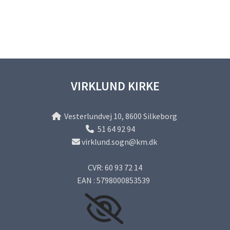
VIRKLUND KIRKE
Vesterlundvej 10, 8600 Silkeborg

51 64 92 94

virklund.sogn@km.dk

CVR: 60 93 72 14
EAN : 5798000853539