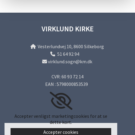
VIRKLUND KIRKE
Vesterlundvej 10, 8600 Silkeborg

51 64 92 94

virklund.sogn@km.dk

CVR: 60 93 72 14
EAN : 5798000853539
Accepter venligst marketingcookies for at se
dette kort.
Accepter cookies