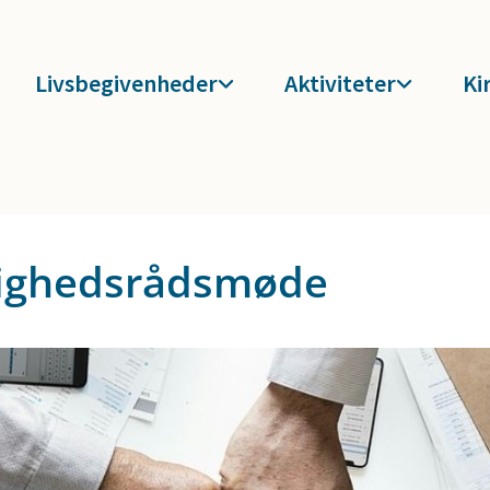
Livsbegivenheder
Aktiviteter
Ki
ighedsrådsmøde