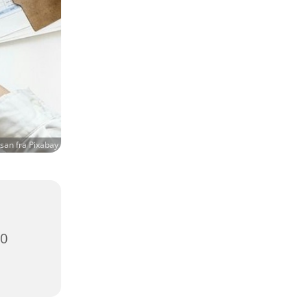
san fra Pixabay
00