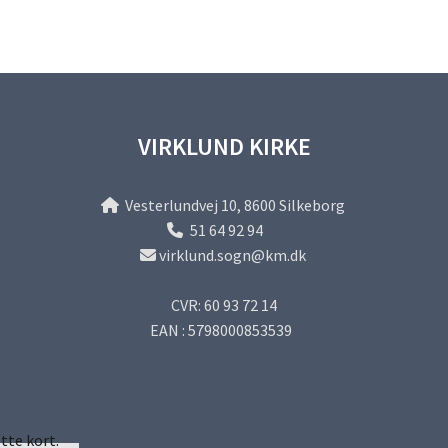
VIRKLUND KIRKE
Vesterlundvej 10, 8600 Silkeborg

51 64 92 94

virklund.sogn@km.dk

CVR: 60 93 72 14
EAN : 5798000853539
tte kort.