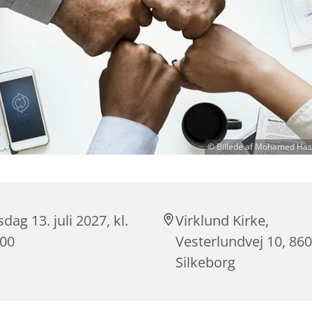
© Billede af Mohamed Has
sdag 13. juli 2027, kl.
Virklund Kirke,
:00
Vesterlundvej 10, 86
Silkeborg