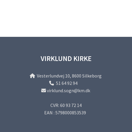
VIRKLUND KIRKE
Vesterlundvej 10, 8600 Silkeborg

51 64 92 94

virklund.sogn@km.dk

CVR: 60 93 72 14
EAN : 5798000853539