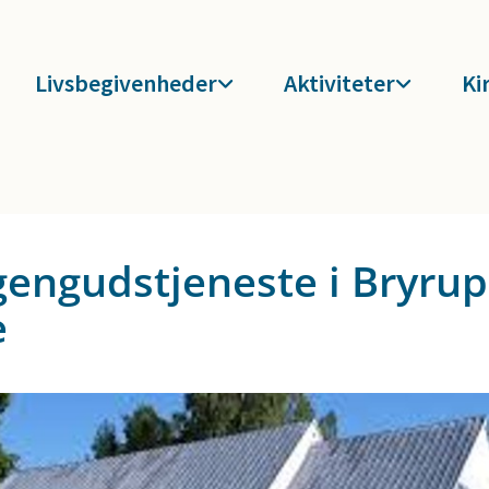
Livsbegivenheder
Aktiviteter
Ki
engudstjeneste i Bryrup
e