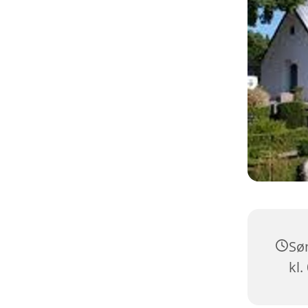
Sø
kl.