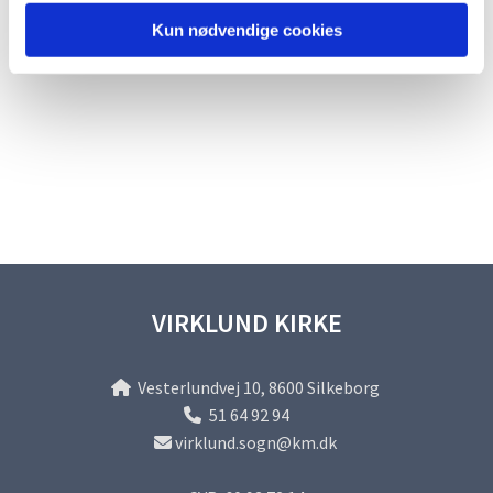
Kun nødvendige cookies
VIRKLUND KIRKE
Vesterlundvej 10, 8600 Silkeborg

51 64 92 94

virklund.sogn@km.dk
