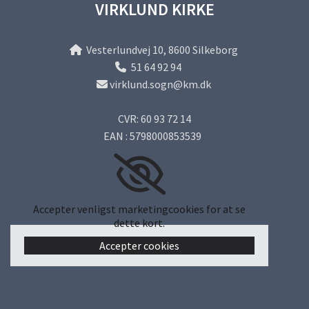
VIRKLUND KIRKE
Vesterlundvej 10, 8600 Silkeborg

51 64 92 94

virklund.sogn@km.dk

CVR: 60 93 72 14
EAN : 5798000853539
Accepter venligst marketingcookies for at se
dette kort.
Accepter cookies