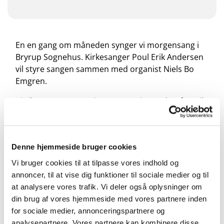
En en gang om måneden synger vi morgensang i
Bryrup Sognehus. Kirkesanger Poul Erik Andersen
vil styre sangen sammen med organist Niels Bo
Emgren.
Vi vil sammen synge i ca. 30-40 min. og derefter vil
vi nyde en kop kaffe.
Alle er velkomne, det koster ikke noget.
Denne hjemmeside bruger cookies
Vi bruger cookies til at tilpasse vores indhold og
annoncer, til at vise dig funktioner til sociale medier og til
at analysere vores trafik. Vi deler også oplysninger om
din brug af vores hjemmeside med vores partnere inden
for sociale medier, annonceringspartnere og
analysepartnere. Vores partnere kan kombinere disse