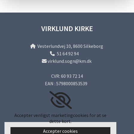
VIRKLUND KIRKE
Vesterlundvej 10, 8600 Silkeborg

51 64 92 94

virklund.sogn@km.dk

CVR: 60 93 72 14
EAN : 5798000853539
Accepter venligst marketingcookies for at se
dette kort.
Accepter cookies