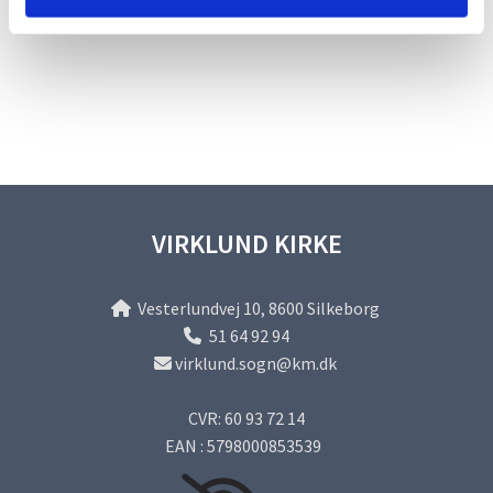
VIRKLUND KIRKE
Vesterlundvej 10, 8600 Silkeborg

51 64 92 94

virklund.sogn@km.dk

CVR: 60 93 72 14
EAN : 5798000853539