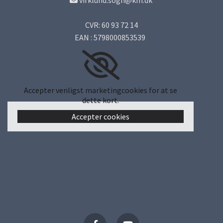
virklund.sogn@km.dk

CVR: 60 93 72 14
EAN : 5798000853539
Accepter venligst marketingcookies for at se
dette kort.
Accepter cookies