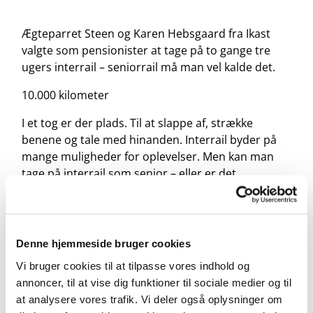
Ægteparret Steen og Karen Hebsgaard fra Ikast
valgte som pensionister at tage på to gange tre
ugers interrail – seniorrail må man vel kalde det.
10.000 kilometer
I et tog er der plads. Til at slappe af, strække
benene og tale med hinanden. Interrail byder på
mange muligheder for oplevelser. Men kan man
tage på interrail som senior – eller er det
forbeholdt ungdommen?
Det var det spørgsmål Karen og Steen Hebsgaard
satte sig for at finde svaret på?
Denne hjemmeside bruger cookies
Vi bruger cookies til at tilpasse vores indhold og
annoncer, til at vise dig funktioner til sociale medier og til
at analysere vores trafik. Vi deler også oplysninger om