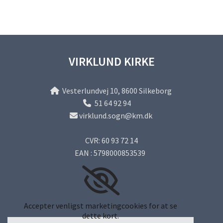
VIRKLUND KIRKE
Vesterlundvej 10, 8600 Silkeborg

51 64 92 94

virklund.sogn@km.dk

CVR: 60 93 72 14
EAN : 5798000853539
Accepter venligst marketingcookies for at se
dette kort.