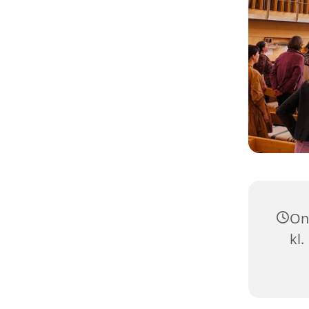
On
kl.