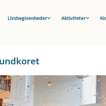
Livsbegivenheder
Aktiviteter
Ki
lundkoret