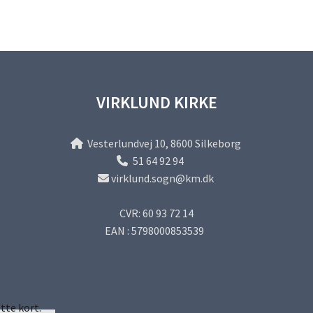
VIRKLUND KIRKE
Vesterlundvej 10, 8600 Silkeborg

51 64 92 94

virklund.sogn@km.dk

CVR: 60 93 72 14
EAN : 5798000853539
tte kort.