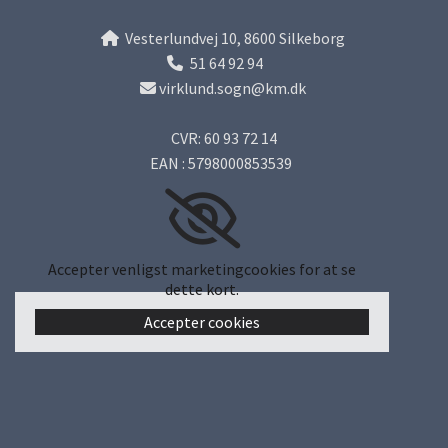
Vesterlundvej 10, 8600 Silkeborg

51 64 92 94

virklund.sogn@km.dk

CVR: 60 93 72 14
EAN : 5798000853539
Accepter venligst marketingcookies for at se
dette kort.
Accepter cookies