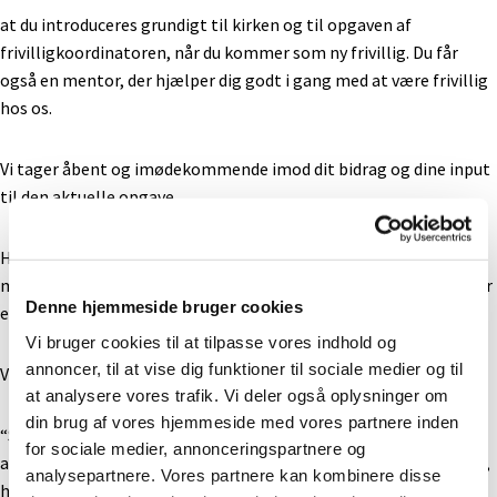
at du introduceres grundigt til kirken og til opgaven af
frivilligkoordinatoren, når du kommer som ny frivillig. Du får
også en mentor, der hjælper dig godt i gang med at være frivillig
hos os.
Vi tager åbent og imødekommende imod dit bidrag og dine input
til den aktuelle opgave.
Hvis du har forslag til nye aktiviteter eller begivenheder, er du
meget velkommen til at fortælle om dem til frivilligkoordinator
Denne hjemmeside bruger cookies
eller den talsperson, der er for den aktivitet, du deltager i.
Vi bruger cookies til at tilpasse vores indhold og
annoncer, til at vise dig funktioner til sociale medier og til
Vi holder to årlige møder:
at analysere vores trafik. Vi deler også oplysninger om
din brug af vores hjemmeside med vores partnere inden
“Sæsonstart” i august, hvor du kan høre mere om, hvilke
for sociale medier, annonceringspartnere og
aktiviteter der er planlagt i kirkeåret, og hvordan du kan bidrage,
analysepartnere. Vores partnere kan kombinere disse
hvis du har tid og overskud til det.