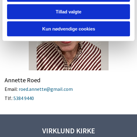
Tillad valgte
Kun nødvendige cookies
Annette Roed
Email:
roed.annette@gmail.com
Tlf.:
5384 9440
VIRKLUND KIRKE